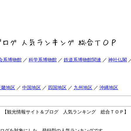
会系博物館
／
科学系博物館
／
鉄道系博物館関連
／
神社仏閣
近畿地区
／
中国地区
／
四国地区
／
九州地区
／
沖縄地区
【観光情報サイト＆ブログ 人気ランキング 総合ＴＯＰ】
ログを対象にした、登録型の人気ランキングです。