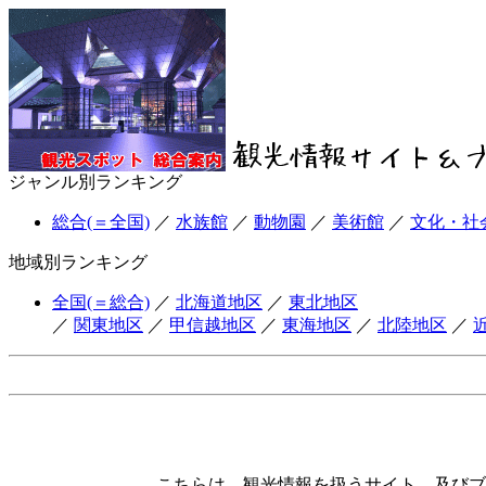
ジャンル別ランキング
総合(＝全国)
／
水族館
／
動物園
／
美術館
／
文化・社
地域別ランキング
全国(＝総合)
／
北海道地区
／
東北地区
／
関東地区
／
甲信越地区
／
東海地区
／
北陸地区
／
こちらは、観光情報を扱うサイト、及びブ