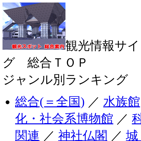
観光情報サイ
グ 総合ＴＯＰ
ジャンル別ランキング
総合(＝全国)
／
水族館
化・社会系博物館
／
関連
／
神社仏閣
／
城