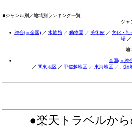
■ジャンル別／地域別ランキング一覧
ジャ
総合(＝全国)
／
水族館
／
動物園
／
美術館
／
文化・社
場
地
全国(＝総合
／
関東地区
／
甲信越地区
／
東海地区
／
北陸
●楽天トラベルか